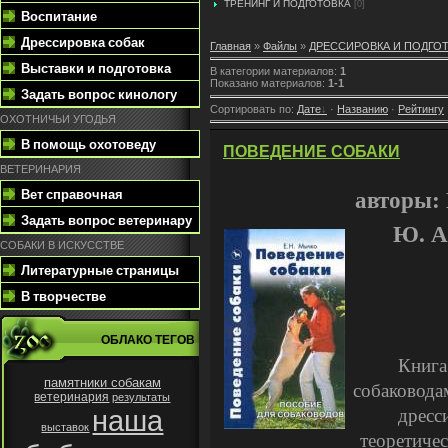
ТРЕНИНГ И ПОДГОТОВКА
[0]
Воспитание
Дрессировка собак
Главная
»
Файлы
»
ДРЕССИРОВКА И ПОДГО
Выставки и подготовка
В категории материалов
:
1
Показано материалов
:
1-1
Задать вопрос кинологу
Сортировать по
:
Дате
·
Названию
·
Рейтингу
ОХОТНИЧЬИ УГОДЬЯ
В помощь охотоведу
ПОВЕДЕНИЕ СОБАКИ
ВЕТЕРИНАРИЯ
авторы: 
Вет справочная
Задать вопрос ветеринару
Ю. А
СОБАКИ В ИСКУССТВЕ
Литературные страницы
В творчестве
ОБЛАКО ТЕГОВ
Книга
памятники собакам
собаковода
ветеринария
результаты
дресс
наша
выставок
теоретичес