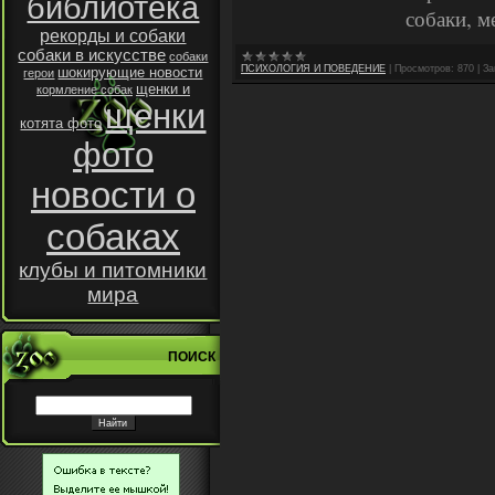
библиотека
собаки, м
рекорды и собаки
собаки в искусстве
собаки
ПСИХОЛОГИЯ И ПОВЕДЕНИЕ
|
Просмотров:
870
|
За
шокирующие новости
герои
щенки и
кормление собак
щенки
котята фото
фото
новости о
собаках
клубы и питомники
мира
ПОИСК