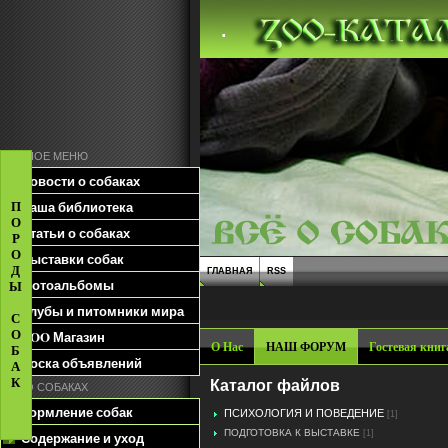
.
ГЛАВНОЕ МЕНЮ
Новости о собаках
Наша библиотека
П
О
Статьи о собаках
Р
О
Выставки собак
Д
ГЛАВНАЯ
RSS
Фотоальбомы
Ы
Клубы и питомники мира
С
О
ZOO Магазин
О Нас
НАШ ФОРУМ
Гостевая книг
Б
Доска объявлений
А
К
Каталог файлов
ВСЁ О СОБАКАХ
Кормление собак
ПСИХОЛОГИЯ И ПОВЕДЕНИЕ
[1]
ПОДГОТОВКА К ВЫСТАВКЕ
[1]
Содержание и уход