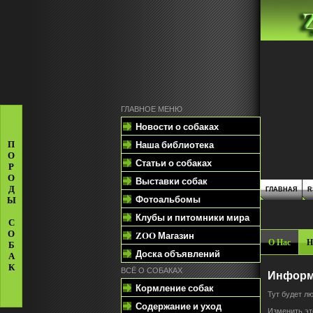
ГЛАВНОЕ МЕНЮ
Новости о собаках
Наша библиотека
П
О
Статьи о собаках
Р
О
Выставки собак
Д
ГЛАВНАЯ
R
Фотоальбомы
Ы
Клубы и питомники мира
С
О
ZOO Магазин
О Нас
Н
Б
Доска объявлений
А
К
ВСЁ О СОБАКАХ
Информ
Кормление собак
Тут будет л
Содержание и уход
Изменить это