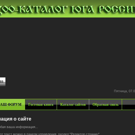
SS
Пятница, 07.0
АШ ФОРУМ
Гостевая книга
Каталог сайтов
Обратная связь
ация о сайте
юбая ваша информация...
т текст можно в панели управления, раздел "Редактор страниц".