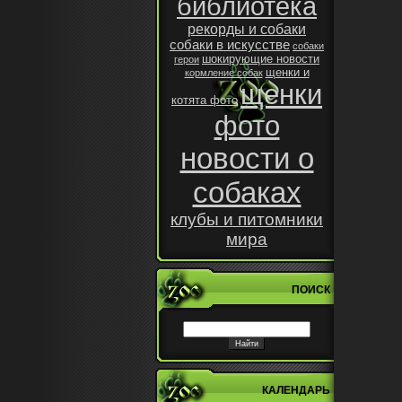
библиотека
рекорды и собаки
собаки в искусстве
собаки
шокирующие новости
герои
щенки и
кормление собак
щенки
котята фото
фото
новости о
собаках
клубы и питомники
мира
ПОИСК
КАЛЕНДАРЬ