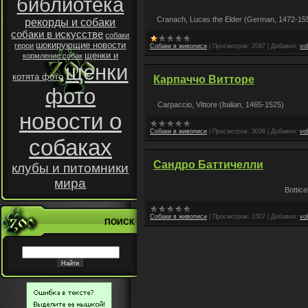
библиотека
Cranach, Lucas the Elder (German, 1472-15
рекорды и собаки
собаки в искусстве
собаки
шокирующие новости
герои
Собаки в живописи
|
Просмотров:
2097
|
Добавил:
vo
щенки и
кормление собак
щенки
котята фото
Карпаччо Витторе
фото
Carpaccio, Vittore (Italian, 1465-1525)
новости о
Собаки в живописи
|
Просмотров:
3036
|
Добавил:
vo
собаках
Сандро Баттичелли
клубы и питомники
мира
Bottice
Собаки в живописи
|
Просмотров:
1507
|
Добавил:
vo
ПОИСК