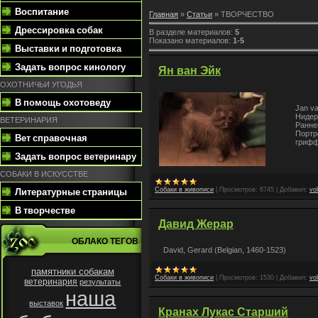
Воспитание
Главная
»
Статьи
» ТВОРЧЕСТВО
Дрессировка собак
В разделе материалов
:
5
Показано материалов
:
1-5
Выставки и подготовка
Задать вопрос кинологу
Ян ван Эйк
ОХОТНИЧЬИ УГОДЬЯ
В помощь охотоведу
Jan va
Нидер
ВЕТЕРИНАРИЯ
Ранне
Портр
Вет справочная
грифф
Задать вопрос ветеринару
СОБАКИ В ИСКУССТВЕ
Литературные страницы
Собаки в живописи
|
Просмотров:
6745
|
Добавил:
vo
В творчестве
Давид Жерар
ОБЛАКО ТЕГОВ
David, Gerard (Belgian, 1460-1523)
памятники собакам
Собаки в живописи
|
Просмотров:
1530
|
Добавил:
vo
ветеринария
результаты
наша
выставок
Кранах Лукас Старший